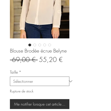
Blouse Brodée écrue Belyne
Prix
Prix
 69,00 € 
55,20 €
original
promotionnel
Taille
*
Rupture de stock
Me notifier lorsque cet article est disponible