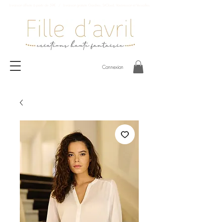
Livraison offerte à partir de 59€ / Livraison gratuite Garches, St-Cloud, Vaucresson et Versailles
Connexion