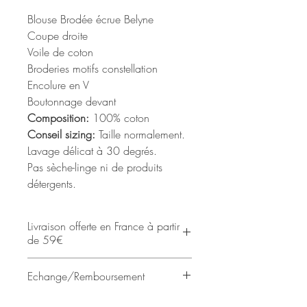
Blouse Brodée écrue Belyne
Coupe droite
Voile de coton
Broderies motifs constellation
Encolure en V
Boutonnage devant
Composition:
100% coton
Conseil sizing:
Taille normalement.
Lavage délicat à 30 degrés.
Pas sèche-linge ni de produits
détergents.
Livraison offerte en France à partir
de 59€
Chaque commande sera en
Echange/Remboursement
principe traitée et expédiée dans les
4 à 7 jours, sauf indication
Les échanges et les remboursements