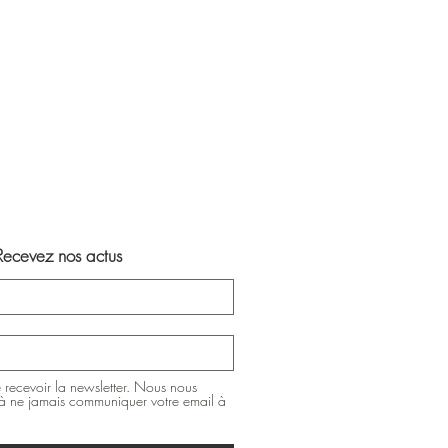
rci de le préciser.
Recevez nos actus
 recevoir la newsletter. Nous nous
 ne jamais communiquer votre email à