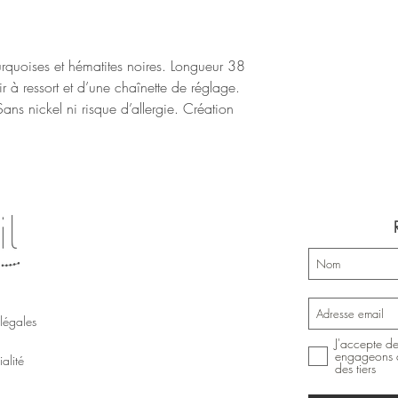
un paquet cadeau me
urquoises et hématites noires. Longueur 38 
 à ressort et d’une chaînette de réglage. 
ns nickel ni risque d’allergie. Création 
légales
J'accepte de
engageons à
alité
des tiers