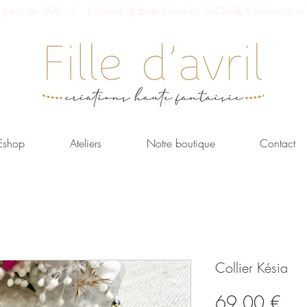
 à partir de 59€ / Livraison gratuite Garches, St-Cloud, Vaucresson et V
Eshop
Ateliers
Notre boutique
Contact
Collier Késia
Prix
69,00 €