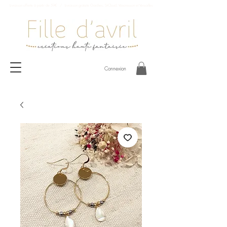
Livraison offerte à partir de 59€ / Livraison gratuite Garches, St-Cloud, Vaucresson et Versailles
Connexion