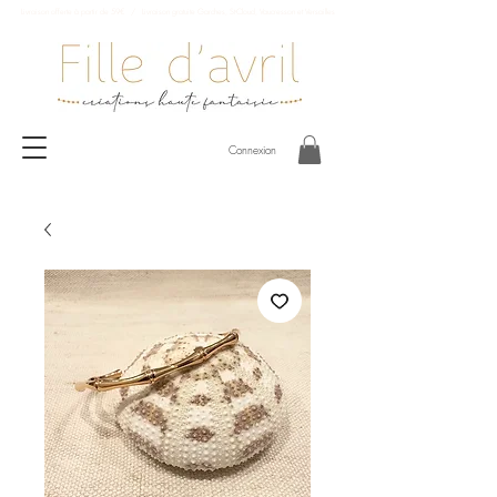
Livraison offerte à partir de 59€ / Livraison gratuite Garches, St-Cloud, Vaucresson et Versailles
Connexion