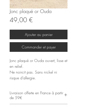
Jonc plaqué or Ouda
Prix
49,00 €
Ajouter au panier
Commander et payer
Jonc plaqué or Ouda ouvert, lisse et
en relief.
Ne noircit pas. Sans nickel ni
risque d’allergie.
Livraison offerte en France à partir
de 59€
Chaque création sera généralement