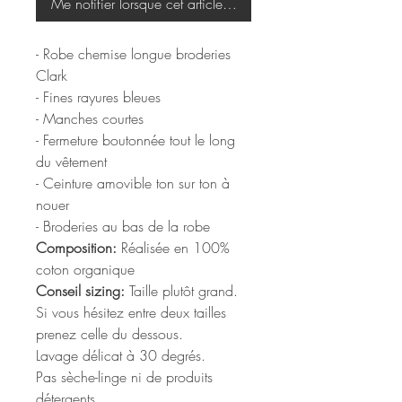
Me notifier lorsque cet article est disponible
- Robe chemise longue broderies
Clark
- Fines rayures bleues
- Manches courtes
- Fermeture boutonnée tout le long
du vêtement
- Ceinture amovible ton sur ton à
nouer
- Broderies au bas de la robe
Composition:
Réalisée en 100%
coton organique
Conseil sizing:
Taille plutôt grand.
Si vous hésitez entre deux tailles
prenez celle du dessous.
Lavage délicat à 30 degrés.
Pas sèche-linge ni de produits
détergents.