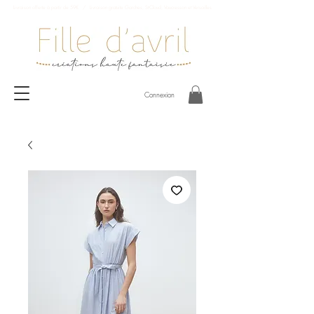
Livraison offerte à partir de 59€ / Livraison gratuite Garches, St-Cloud, Vaucresson et Versailles
Connexion