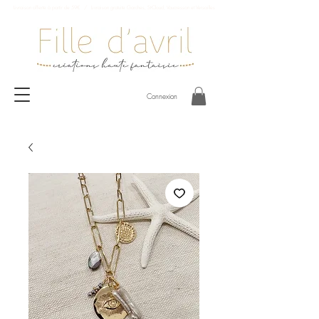
Livraison offerte à partir de 59€ / Livraison gratuite Garches, St-Cloud, Vaucresson et Versailles
Connexion