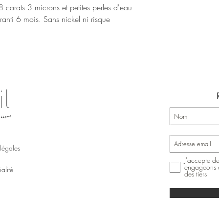
8 carats 3 microns et petites perles d'eau
anti 6 mois. Sans nickel ni risque
légales
J'accepte de
engageons à
alité
des tiers