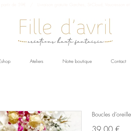
 à partir de 59€ / Livraison gratuite Garches, St-Cloud, Vaucresson et V
Eshop
Ateliers
Notre boutique
Contact
Boucles d’oreille
Prix
39,00 €