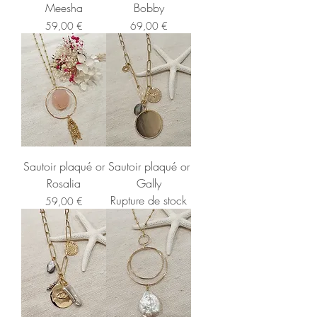
Meesha
Bobby
Prix
Prix
59,00 €
69,00 €
Sautoir plaqué or
Sautoir plaqué or
Rosalia
Gally
Rupture de stock
Prix
59,00 €