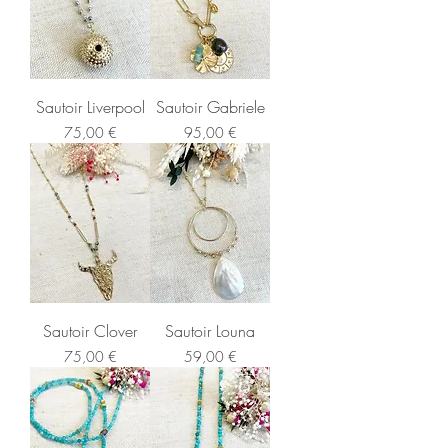
Sautoir Liverpool
Sautoir Gabriele
Prix
Prix
75,00 €
95,00 €
Sautoir Clover
Sautoir Louna
Prix
Prix
75,00 €
59,00 €