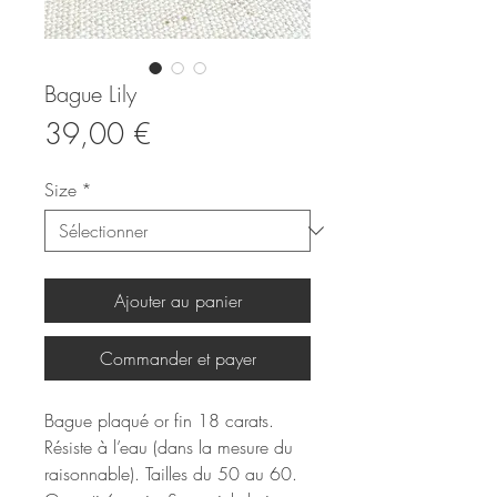
Bague Lily
Prix
39,00 €
Size
*
Ajouter au panier
Commander et payer
Bague plaqué or fin 18 carats.
Résiste à l’eau (dans la mesure du
raisonnable). Tailles du 50 au 60.