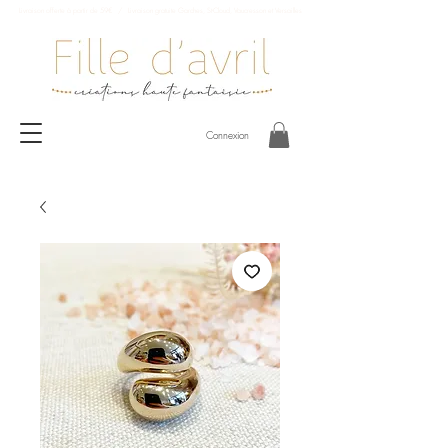
Livraison offerte à partir de 59€ / Livraison gratuite Garches, St-Cloud, Vaucresson et Versailles
Connexion