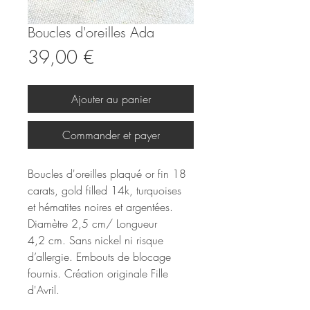
Boucles d'oreilles Ada
Prix
39,00 €
Ajouter au panier
Commander et payer
Boucles d'oreilles plaqué or fin 18
carats, gold filled 14k, turquoises
et hématites noires et argentées.
Diamètre 2,5 cm/ Longueur
4,2 cm. Sans nickel ni risque
d’allergie. Embouts de blocage
fournis. Création originale Fille
d'Avril.