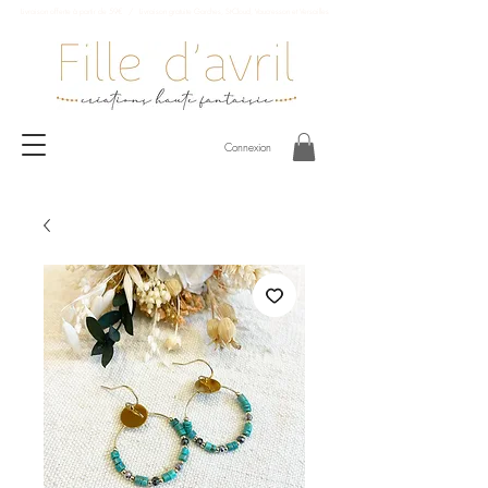
Livraison offerte à partir de 59€ / Livraison gratuite Garches, St-Cloud, Vaucresson et Versailles
Connexion