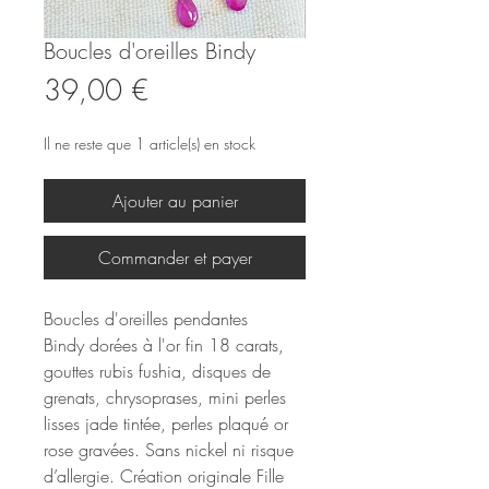
Boucles d'oreilles Bindy
Prix
39,00 €
Il ne reste que 1 article(s) en stock
Ajouter au panier
Commander et payer
Boucles d'oreilles pendantes
Bindy dorées à l'or fin 18 carats,
gouttes rubis fushia, disques de
grenats, chrysoprases, mini perles
lisses jade tintée, perles plaqué or
rose gravées. Sans nickel ni risque
d’allergie. Création originale Fille