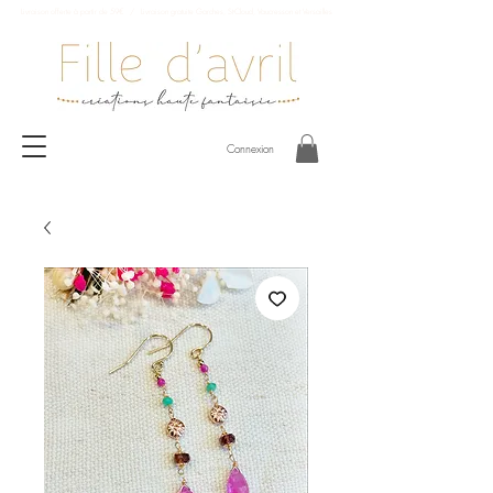
Livraison offerte à partir de 59€ / Livraison gratuite Garches, St-Cloud, Vaucresson et Versailles
Connexion