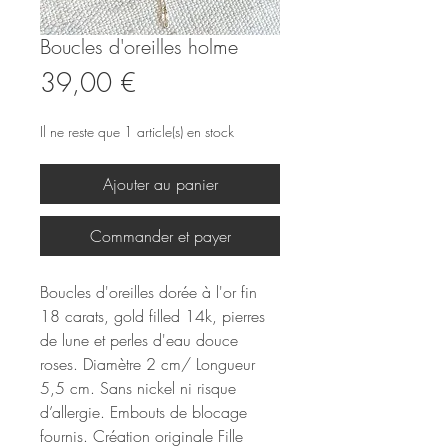
Boucles d'oreilles holme
Prix
39,00 €
Il ne reste que 1 article(s) en stock
Ajouter au panier
Commander et payer
Boucles d'oreilles dorée à l'or fin
18 carats, gold filled 14k, pierres
de lune et perles d'eau douce
roses. Diamètre 2 cm/ Longueur
5,5 cm. Sans nickel ni risque
d’allergie. Embouts de blocage
fournis. Création originale Fille