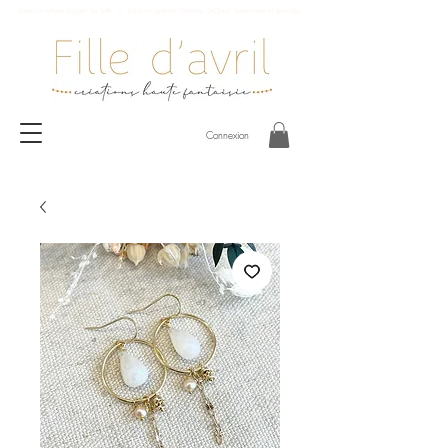
Livraison offerte à partir de 59€ / Livraison gratuite Garches, St-Cloud, Vaucresson et Versailles
Connexion