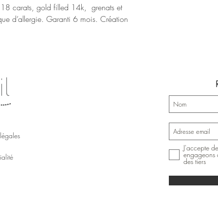
n 18 carats, gold filled 14k, grenats et
sque d’allergie. Garanti 6 mois. Création
légales
J'accepte de
engageons à
alité
des tiers