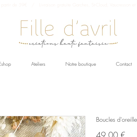
 à partir de 59€ / Livraison gratuite Garches, St-Cloud, Vaucresson et V
Eshop
Ateliers
Notre boutique
Contact
Boucles d'oreill
Prix
49,00 €