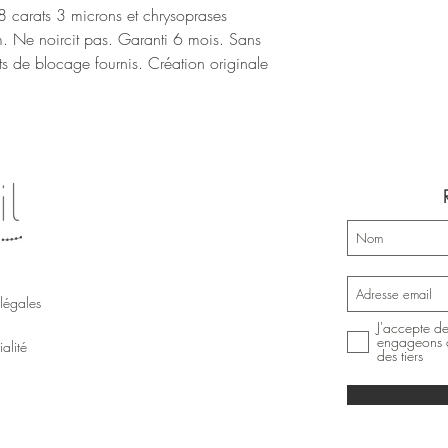
18 carats 3 microns et chrysoprases
m. Ne noircit pas. Garanti 6 mois. Sans
uts de blocage fournis. Création originale
légales
J'accepte de
engageons à
alité
des tiers