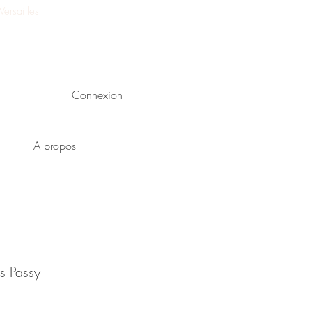
ersailles
Connexion
A propos
es Passy