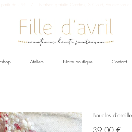
 à partir de 59€ / Livraison gratuite Garches, St-Cloud, Vaucresson et V
Eshop
Ateliers
Notre boutique
Contact
Boucles d'oreill
Prix
39,00 €