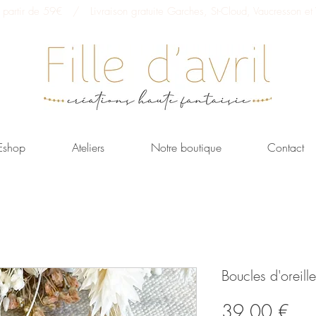
 à partir de 59€ / Livraison gratuite Garches, St-Cloud, Vaucresson et V
Eshop
Ateliers
Notre boutique
Contact
Boucles d'oreill
Prix
39,00 €