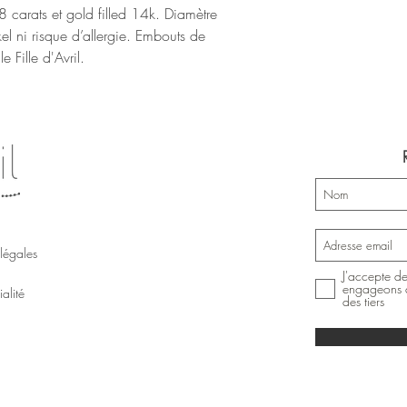
8 carats et gold filled 14k. Diamètre
 ni risque d’allergie. Embouts de
e Fille d'Avril.
légales
J'accepte de
engageons à
alité
des tiers