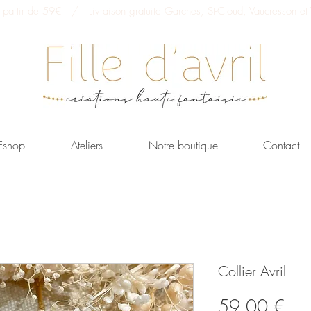
 à partir de 59€ / Livraison gratuite Garches, St-Cloud, Vaucresson et V
Eshop
Ateliers
Notre boutique
Contact
Collier Avril
Prix
59,00 €