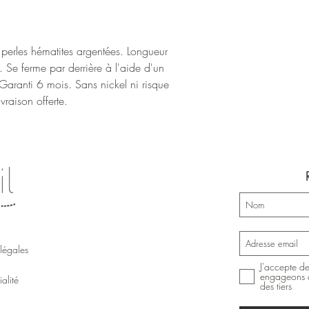
t perles hématites argentées. Longueur
 Se ferme par derrière à l'aide d'un
 Garanti 6 mois. Sans nickel ni risque
ivraison offerte.
légales
J'accepte de
engageons à
alité
des tiers