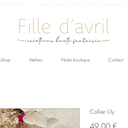
 à partir de 59€ / Livraison gratuite Garches, St-Cloud, Vaucresson et V
Eshop
Ateliers
Notre boutique
Contact
Collier Lily
Prix
49,00 €