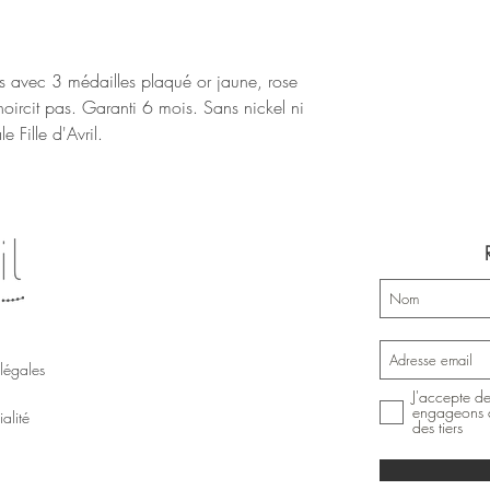
ats avec 3 médailles plaqué or jaune, rose
ircit pas. Garanti 6 mois. Sans nickel ni
e Fille d'Avril.
légales
J'accepte de
engageons à
alité
des tiers