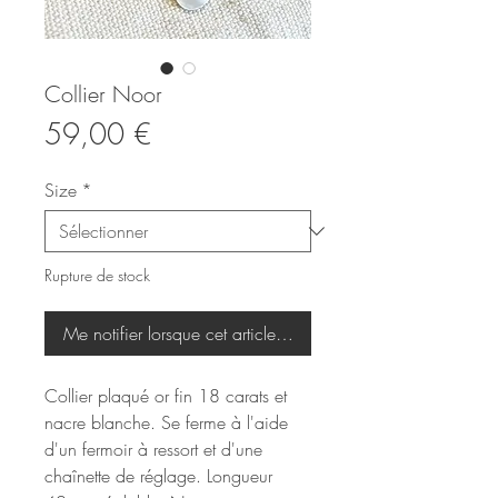
Collier Noor
Prix
59,00 €
Size
*
Rupture de stock
Me notifier lorsque cet article est disponible
Collier plaqué or fin 18 carats et
nacre blanche. Se ferme à l'aide
d'un fermoir à ressort et d'une
chaînette de réglage. Longueur