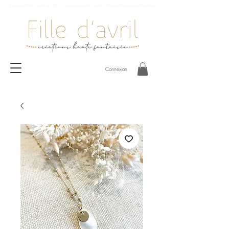
Livraison offerte à partir de 59€ / Livraison gratuite Garches, St-Cloud, Vaucresson et Versailles
Connexion