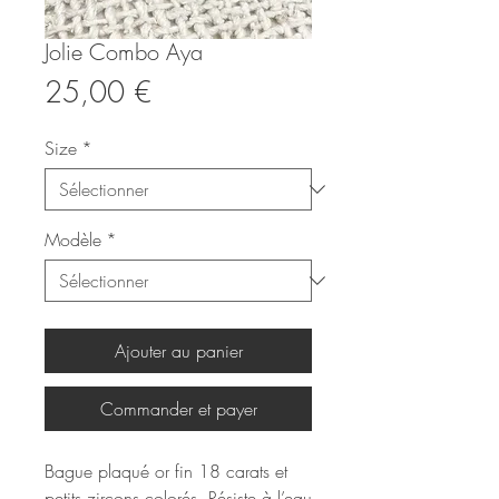
Jolie Combo Aya
Prix
25,00 €
Size
*
Modèle
*
Ajouter au panier
Commander et payer
Bague plaqué or fin 18 carats et
petits zircons colorés. Résiste à l’eau