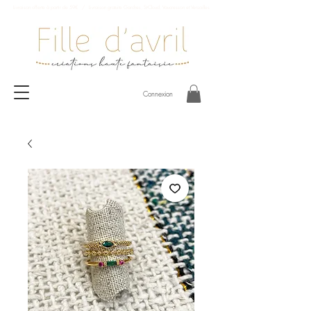
Livraison offerte à partir de 59€ / Livraison gratuite Garches, St-Cloud, Vaucresson et Versailles
Connexion