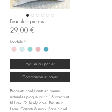
Bracelets pierres
Prix
29,00 €
Modèle
*
Ajouter au panier
Commander et payer
Bracelets coulissants en pierres
naturelles plaqué or fin 18 carats et
fil lurex. Taille réglable. Résiste à
l'eau. Garanti 6 mois. Sans nickel