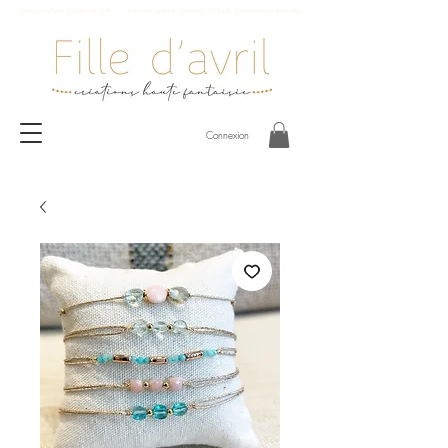
Livraison offerte à partir de 59€ / Livraison gratuite Garches, St-Cloud, Vaucresson et Versailles
Connexion