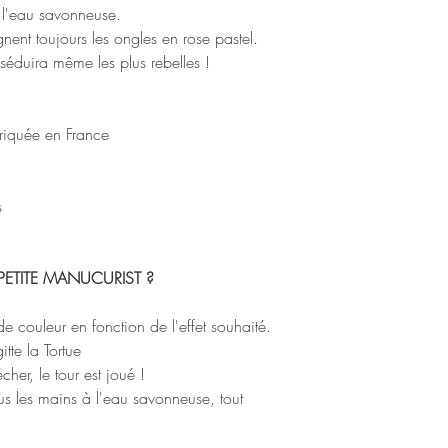
12 dimethicone, pol
à l'eau savonneuse.
sodium hydroxide, d
nent toujours les ongles en rose pastel.
éduira même les plus rebelles !
riquée en France
s
PETITE MANUCURIST ?
 couleur en fonction de l'effet souhaité.
tte la Tortue
her, le tour est joué !
vous les mains à l'eau savonneuse, tout