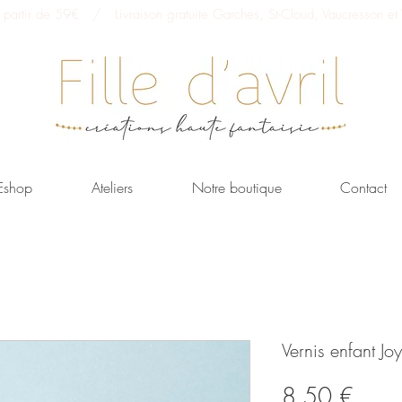
 à partir de 59€ / Livraison gratuite Garches, St-Cloud, Vaucresson et V
Eshop
Ateliers
Notre boutique
Contact
Vernis enfant Jo
Prix
8,50 €