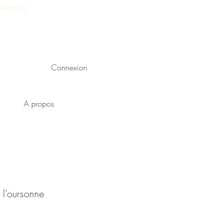
ersailles
Connexion
A propos
y l'oursonne