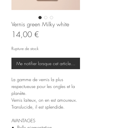
Vernis green Milky white
Prix
14,00 €
Rupture de stock
Me notifier lorsque cet article est disponible
La gamme de vernis la plus
respectueuse pour les ongles et la
planète.
Vernis laiteux, on en est amoureux.
Translucide, il est splendide.
AVANTAGES
Belle pigmentation