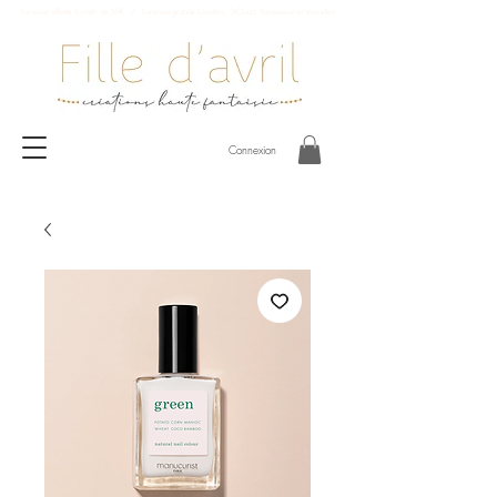
Livraison offerte à partir de 59€ / Livraison gratuite Garches, St-Cloud, Vaucresson et Versailles
Connexion