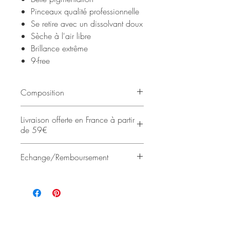
Pinceaux qualité professionnelle
Se retire avec un dissolvant doux
Sèche à l'air libre
Brillance extrême
9-free
Composition
butyl acetate, ethyl acetate,
Livraison offerte en France à partir
nitrocellulose, isosorbide
de 59€
dicaprylate/caprate, adipic
acid/neopentyl glycol/trimellitic
Les commandes sont expédiées
Echange/Remboursement
anhydride copolymer, alcohol, CI
depuis notre atelier de Garches
77981 (titanium dioxide),
(92).
Les échanges et les remboursements
stearalkonium bentonite, isopropyl
sont acceptés dans un délais de 14
alcohol, acetyl tributyl citrate,
jours.
ethocrylene, diacetone alcohol,
sorbic acid, helianthus annuus