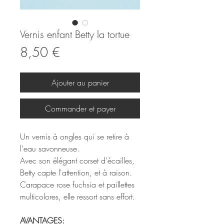
Vernis enfant Betty la tortue
Prix
8,50 €
Ajouter au panier
Commander et payer
Un vernis à ongles qui se retire à
l'eau savonneuse.
Avec son élégant corset d'écailles,
Betty capte l'attention, et à raison.
Carapace rose fuchsia et paillettes
multicolores, elle ressort sans effort.
AVANTAGES: