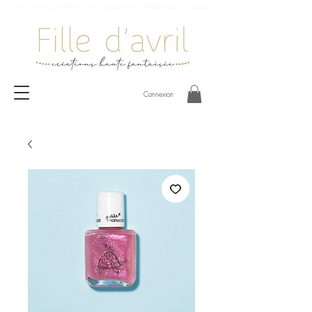
Livraison offerte à partir de 59€ / Livraison gratuite Garches, St-Cloud, Vaucresson et Versailles
Connexion