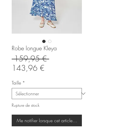
Robe longue Kleya
Prix
 159,95 € 
Prix
original
143,96 €
promotionnel
Taille
*
Rupture de stock
Me notifier lorsque cet article est disponible