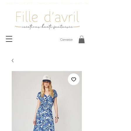
Livraison offerte à partir de 59€ / Livraison gratuite Garches, St-Cloud, Vaucresson et Versailles
Connexion