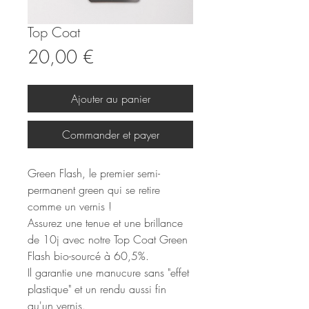
Top Coat
Prix
20,00 €
Ajouter au panier
Commander et payer
Green Flash, le premier semi-
permanent green qui se retire
comme un vernis !
Assurez une tenue et une brillance
de 10j avec notre Top Coat Green
Flash bio-sourcé à 60,5%.
Il garantie une manucure sans "effet
plastique" et un rendu aussi fin
qu'un vernis.