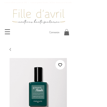
Livraison offerte à partir de 59€ / Livraison gratuite Garches, St-Cloud, Vaucresson et Versailles
Connexion