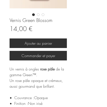
Vernis Green Blossom
Prix
14,00 €
Ajouter au panier
Commander et payer
Un vernis à ongles
rose pâle
de la
gamme Green™.
Un rose pâle opaque et crémeux,
aussi gourmand que brillant.
Couvrance :Opaque
Finition :Non irisé