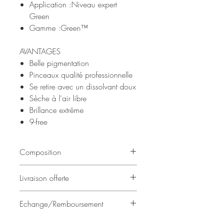
Application :Niveau expert
Green
Gamme :Green™
AVANTAGES
Belle pigmentation
Pinceaux qualité professionnelle
Se retire avec un dissolvant doux
Sèche à l'air libre
Brillance extrême
9-free
Composition
butyl acetate, ethyl acetate,
Livraison offerte
nitrocellulose, isosorbide
dicaprylate/caprate, adipic
Les commandes sont expédiées
Echange/Remboursement
acid/neopentyl glycol/trimellitic
depuis notre atelier de Garches
anhydride copolymer, alcohol, CI