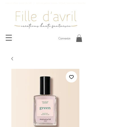
Livraison offerte à partir de 59€ / Livraison gratuite Garches, St-Cloud, Vaucresson et Versailles
Connexion